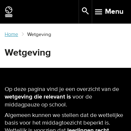
Skip
Menu
to
TOGGLE N
main
content
Home
Wetgeving
Wetgeving
Op deze pagina vind je een overzicht van de
wetgeving die relevant is
voor de
middagpauze op school.
Algemeen kunnen we stellen dat de wettelijke
basis voor het middagtoezicht beperkt is.
Wettelijk is voorzien dat
leerlingen recht