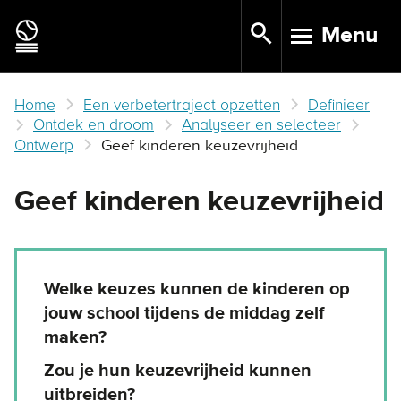
Skip
Menu
to
TOGGLE N
main
content
Home
Een verbetertraject opzetten
Definieer
Ontdek en droom
Analyseer en selecteer
Ontwerp
Geef kinderen keuzevrijheid
Geef kinderen keuzevrijheid
Welke keuzes kunnen de kinderen op
jouw school tijdens de middag zelf
maken?
Zou je hun keuzevrijheid kunnen
uitbreiden?