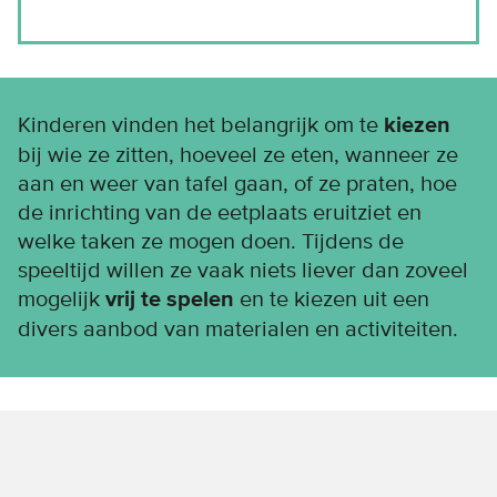
Kinderen vinden het belangrijk om te
kiezen
bij wie ze zitten, hoeveel ze eten, wanneer ze
aan en weer van tafel gaan, of ze praten, hoe
de inrichting van de eetplaats eruitziet en
welke taken ze mogen doen. Tijdens de
speeltijd willen ze vaak niets liever dan zoveel
mogelijk
vrij te spelen
en te kiezen uit een
divers aanbod van materialen en activiteiten.